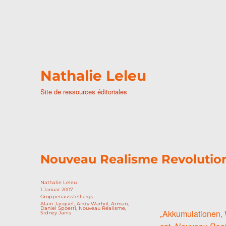
Nathalie Leleu
Site de ressources éditoriales
Nouveau Realisme Revolution
Autor
Nathalie Leleu
Veröffentlicht
1 Januar 2007
am
Kategorien
Gruppenausstellungs
Schlagwörter
Alain Jacquet
,
Andy Warhol
,
Arman
,
Daniel Spoerri
,
Nouveau Réalisme
,
„Akkumulationen, 
Sidney Janis