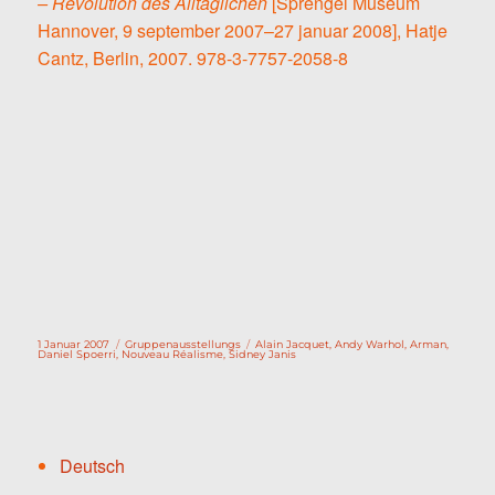
– Revolution des Alltäglichen
[Sprengel Museum
Hannover, 9 september 2007–27 januar 2008], Hatje
Cantz, Berlin, 2007. 978-3-7757-2058-8
Veröffentlicht
Kategorien
Schlagwörter
1 Januar 2007
Gruppenausstellungs
Alain Jacquet
,
Andy Warhol
,
Arman
,
am
Daniel Spoerri
,
Nouveau Réalisme
,
Sidney Janis
Deutsch