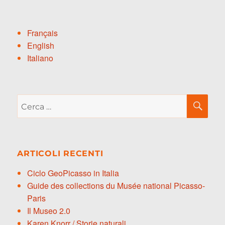
Français
English
Italiano
Cerca:
CE
ARTICOLI RECENTI
Ciclo GeoPicasso in Italia
Guide des collections du Musée national Picasso-
Paris
Il Museo 2.0
Karen Knorr / Storie naturali