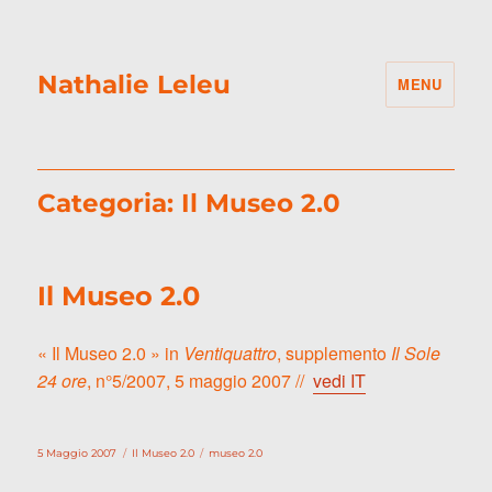
Nathalie Leleu
MENU
Categoria:
Il Museo 2.0
Il Museo 2.0
« Il Museo 2.0 » in
Ventiquattro
, supplemento
Il Sole
24 ore
, n°5/2007, 5 maggio 2007 //
vedi IT
Pubblicato
Categorie
Tag
5 Maggio 2007
Il Museo 2.0
museo 2.0
il