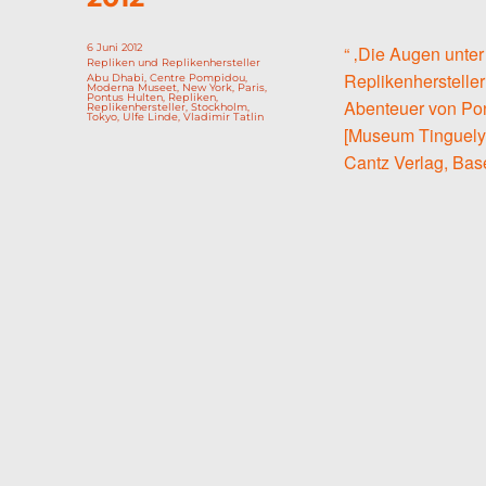
Veröffentlicht
6 Juni 2012
“ ‚Die Augen unter
am
Kategorien
Repliken und Replikenhersteller
Replikenhersteller
Schlagwörter
Abu Dhabi
,
Centre Pompidou
,
Moderna Museet
,
New York
,
Paris
,
Pontus Hulten
,
Repliken
,
Abenteuer von Pon
Replikenhersteller
,
Stockholm
,
Tokyo
,
Ulfe Linde
,
Vladimir Tatlin
[Museum Tinguely,
Cantz Verlag, Bas