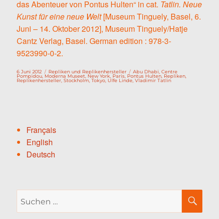
das Abenteuer von Pontus Hulten“ in cat.
Tatlin. Neue
Kunst für eine neue Welt
[Museum Tinguely, Basel, 6.
Juni – 14. Oktober 2012], Museum Tinguely/Hatje
Cantz Verlag, Basel. German edition : 978-3-
9523990-0-2.
Veröffentlicht
Kategorien
Schlagwörter
6 Juni 2012
Repliken und Replikenhersteller
Abu Dhabi
,
Centre
am
Pompidou
,
Moderna Museet
,
New York
,
Paris
,
Pontus Hulten
,
Repliken
,
Replikenhersteller
,
Stockholm
,
Tokyo
,
Ulfe Linde
,
Vladimir Tatlin
Français
English
Deutsch
Suche
SU
nach: