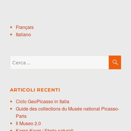
Français
Italiano
Cerca:
CE
ARTICOLI RECENTI
Ciclo GeoPicasso in Italia
Guide des collections du Musée national Picasso-
Paris
Il Museo 2.0
Karen Knorr / Storie naturali