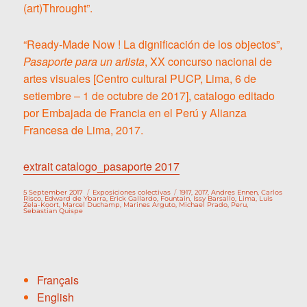
(art)Throught”.
“Ready-Made Now ! La dignificación de los objectos”,
Pasaporte para un artista
, XX concurso nacional de
artes visuales [Centro cultural PUCP, Lima, 6 de
setiembre – 1 de octubre de 2017], catalogo editado
por Embajada de Francia en el Perú y Alianza
Francesa de Lima, 2017.
extrait catalogo_pasaporte 2017
Publicado
Categorías
Etiquetas
5 September 2017
Exposiciones colectivas
1917
,
2017
,
Andres Ennen
,
Carlos
el
Risco
,
Edward de Ybarra
,
Erick Gallardo
,
Fountain
,
Issy Barsallo
,
Lima
,
Luis
Zela-Koort
,
Marcel Duchamp
,
Marines Arguto
,
Michael Prado
,
Peru
,
Sebastian Quispe
Français
English