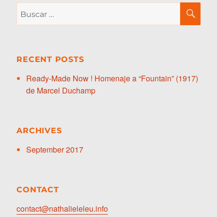
Buscar
BU
por:
RECENT POSTS
Ready-Made Now ! Homenaje a “Fountain” (1917)
de Marcel Duchamp
ARCHIVES
September 2017
CONTACT
contact@nathalieleleu.info