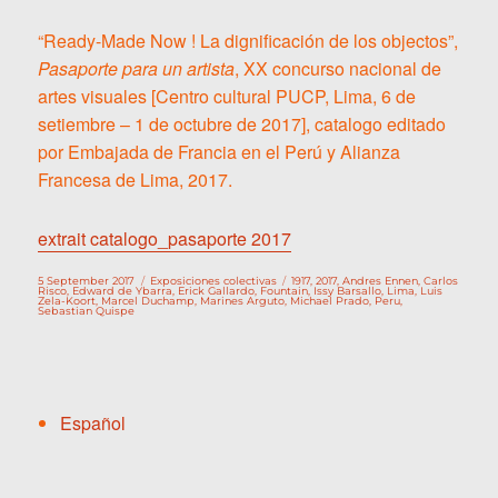
“Ready-Made Now ! La dignificación de los objectos”,
Pasaporte para un artista
, XX concurso nacional de
artes visuales [Centro cultural PUCP, Lima, 6 de
setiembre – 1 de octubre de 2017], catalogo editado
por Embajada de Francia en el Perú y Alianza
Francesa de Lima, 2017.
extrait catalogo_pasaporte 2017
Publicado
Categorías
Etiquetas
5 September 2017
Exposiciones colectivas
1917
,
2017
,
Andres Ennen
,
Carlos
el
Risco
,
Edward de Ybarra
,
Erick Gallardo
,
Fountain
,
Issy Barsallo
,
Lima
,
Luis
Zela-Koort
,
Marcel Duchamp
,
Marines Arguto
,
Michael Prado
,
Peru
,
Sebastian Quispe
Español