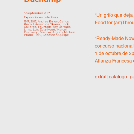
Publicado
5 September 2017
“Un grifo que dej
el
Categorías
Exposiciones colectivas
Food for (art)Throu
Etiquetas
1917
,
2017
,
Andres Ennen
,
Carlos
Risco
,
Edward de Ybarra
,
Erick
Gallardo
,
Fountain
,
Issy Barsallo
,
Lima
,
Luis Zela-Koort
,
Marcel
Duchamp
,
Marines Arguto
,
Michael
Prado
,
Peru
,
Sebastian Quispe
“Ready-Made Now !
concurso nacional 
1 de octubre de 20
Alianza Francesa 
extrait catalogo_