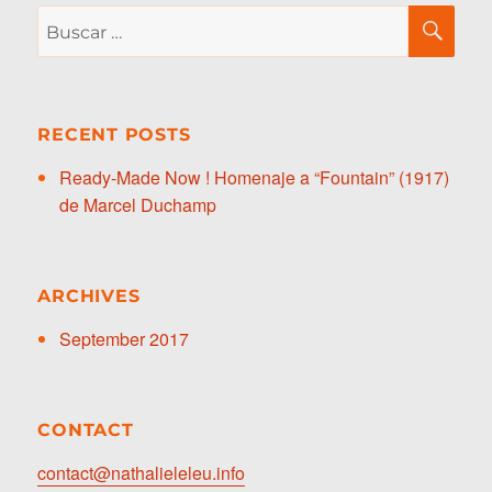
Buscar
BU
por:
RECENT POSTS
Ready-Made Now ! Homenaje a “Fountain” (1917)
de Marcel Duchamp
ARCHIVES
September 2017
CONTACT
contact@nathalieleleu.info