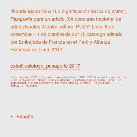
“Ready-Made Now ! La dignificación de los objectos”,
Pasaporte para un artista
, XX concurso nacional de
artes visuales [Centro cultural PUCP, Lima, 6 de
setiembre – 1 de octubre de 2017], catalogo editado
por Embajada de Francia en el Perú y Alianza
Francesa de Lima, 2017.
extrait catalogo_pasaporte 2017
Publicado
Categorías
Etiquetas
5 September 2017
Exposiciones colectivas
1917
,
2017
,
Andres Ennen
,
Carlos
el
Risco
,
Edward de Ybarra
,
Erick Gallardo
,
Fountain
,
Issy Barsallo
,
Lima
,
Luis
Zela-Koort
,
Marcel Duchamp
,
Marines Arguto
,
Michael Prado
,
Peru
,
Sebastian Quispe
Español