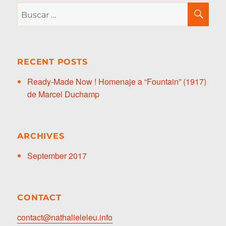
Buscar
BU
por:
RECENT POSTS
Ready-Made Now ! Homenaje a “Fountain” (1917)
de Marcel Duchamp
ARCHIVES
September 2017
CONTACT
contact@nathalieleleu.info