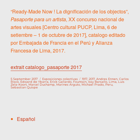
“Ready-Made Now ! La dignificación de los objectos”,
Pasaporte para un artista
, XX concurso nacional de
artes visuales [Centro cultural PUCP, Lima, 6 de
setiembre – 1 de octubre de 2017], catalogo editado
por Embajada de Francia en el Perú y Alianza
Francesa de Lima, 2017.
extrait catalogo_pasaporte 2017
Publicado
Categorías
Etiquetas
5 September 2017
Exposiciones colectivas
1917
,
2017
,
Andres Ennen
,
Carlos
el
Risco
,
Edward de Ybarra
,
Erick Gallardo
,
Fountain
,
Issy Barsallo
,
Lima
,
Luis
Zela-Koort
,
Marcel Duchamp
,
Marines Arguto
,
Michael Prado
,
Peru
,
Sebastian Quispe
Español