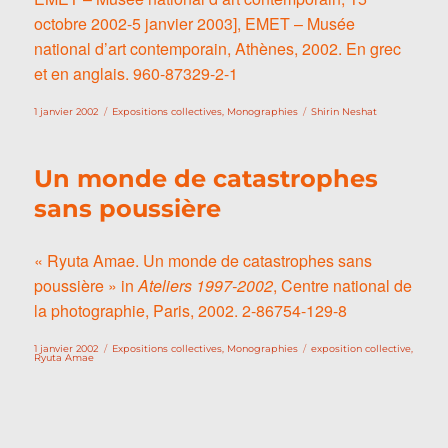
octobre 2002-5 janvier 2003], EMET – Musée
national d’art contemporain, Athènes, 2002. En grec
et en anglais. 960-87329-2-1
Publié
Catégories
Étiquettes
1 janvier 2002
Expositions collectives
,
Monographies
Shirin Neshat
le
Un monde de catastrophes
sans poussière
« Ryuta Amae. Un monde de catastrophes sans
poussière » in
Ateliers 1997-2002
, Centre national de
la photographie, Paris, 2002. 2-86754-129-8
Publié
Catégories
Étiquettes
1 janvier 2002
Expositions collectives
,
Monographies
exposition collective
,
le
Ryuta Amae