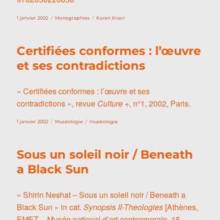
Publié
Catégories
Étiquettes
1 janvier 2002
Monographies
Karen Knorr
le
Certifiées conformes : l’œuvre
et ses contradictions
« Certifiées conformes : l’œuvre et ses
contradictions », revue
Culture +
, n°1, 2002, Paris.
Publié
Catégories
Étiquettes
1 janvier 2002
Muséologie
muséologie
le
Sous un soleil noir / Beneath
a Black Sun
« Shirin Neshat – Sous un soleil noir / Beneath a
Black Sun » in cat.
Synopsis II-
Theologies
[Athènes,
EMET – Musée national d’art contemporain, 15