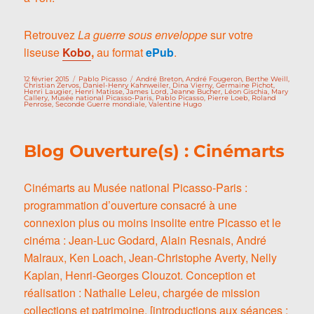
Retrouvez
La guerre sous enveloppe
sur votre
liseuse
Kobo
,
au format
ePub
.
Publié
Catégories
Étiquettes
12 février 2015
Pablo Picasso
André Breton
,
André Fougeron
,
Berthe Weill
,
le
Christian Zervos
,
Daniel-Henry Kahnweiler
,
Dina Vierny
,
Germaine Pichot
,
Henri Laugier
,
Henri Matisse
,
James Lord
,
Jeanne Bucher
,
Léon Gischia
,
Mary
Callery
,
Musée national Picasso-Paris
,
Pablo Picasso
,
Pierre Loeb
,
Roland
Penrose
,
Seconde Guerre mondiale
,
Valentine Hugo
Blog Ouverture(s) : Cinémarts
Cinémarts au Musée national Picasso-Paris :
programmation d’ouverture consacré à une
connexion plus ou moins insolite entre Picasso et le
cinéma : Jean-Luc Godard, Alain Resnais, André
Malraux, Ken Loach, Jean-Christophe Averty, Nelly
Kaplan, Henri-Georges Clouzot. Conception et
réalisation : Nathalie Leleu, chargée de mission
collections et patrimoine. [introductions aux séances :