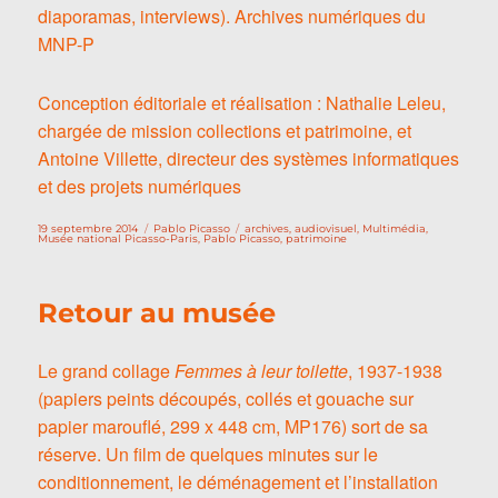
diaporamas, interviews). Archives numériques du
MNP-P
Conception éditoriale et réalisation : Nathalie Leleu,
chargée de mission collections et patrimoine, et
Antoine Villette, directeur des systèmes informatiques
et des projets numériques
Publié
Catégories
Étiquettes
19 septembre 2014
Pablo Picasso
archives
,
audiovisuel
,
Multimédia
,
le
Musée national Picasso-Paris
,
Pablo Picasso
,
patrimoine
Retour au musée
Le grand collage
Femmes à leur toilette
, 1937-1938
(papiers peints découpés, collés et gouache sur
papier marouflé, 299 x 448 cm, MP176) sort de sa
réserve. Un film de quelques minutes sur le
conditionnement, le déménagement et l’installation