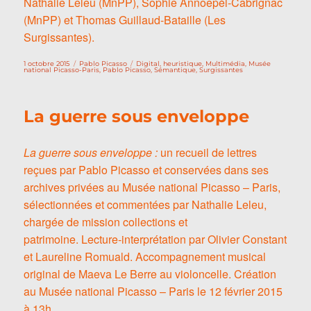
Nathalie Leleu (MnPP), Sophie Annoepèl-Cabrignac
(MnPP) et Thomas Guillaud-Bataille (Les
Surgissantes).
Publié
Catégories
Étiquettes
1 octobre 2015
Pablo Picasso
Digital
,
heuristique
,
Multimédia
,
Musée
le
national Picasso-Paris
,
Pablo Picasso
,
Sémantique
,
Surgissantes
La guerre sous enveloppe
La guerre sous enveloppe :
un recueil de lettres
reçues par Pablo Picasso et conservées dans ses
archives privées au Musée national Picasso – Paris,
sélectionnées et commentées par Nathalie Leleu,
chargée de mission collections et
patrimoine. Lecture-interprétation par Olivier Constant
et Laureline Romuald. Accompagnement musical
original de Maeva Le Berre au violoncelle. Création
au Musée national Picasso – Paris le 12 février 2015
à 13h.