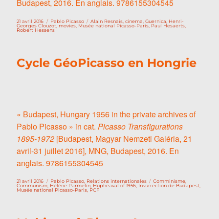
Budapest, 2016. En anglais. 9786155304545
Publié
Catégories
Étiquettes
21 avril 2016
Pablo Picasso
Alain Resnais
,
cinema
,
Guernica
,
Henri-
le
Georges Clouzot
,
movies
,
Musée national Picasso-Paris
,
Paul Hesaerts
,
Robert Hessens
Cycle GéoPicasso en Hongrie
« Budapest, Hungary 1956 in the private archives of
Pablo Picasso » in cat.
Picasso Transfigurations
1895-1972
[Budapest, Magyar Nemzeti Galéria, 21
avril-31 juillet 2016], MNG, Budapest, 2016. En
anglais. 9786155304545
Publié
Catégories
Étiquettes
21 avril 2016
Pablo Picasso
,
Relations internationales
Comminisme
,
le
Communism
,
Hélène Parmelin
,
Hupheaval of 1956
,
Insurrection de Budapest
,
Musée national Picasso-Paris
,
PCF