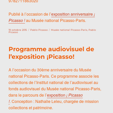
9782711863020
Publié à l’occasion de l’
exposition anniversaire
¡
Picasso !
au Musée national Picasso-Paris.
Publié
Catégories
Étiquettes
19 octobre 2015
Pablo Picasso
Musée national Picasso-Paris
,
Pablo
le
Picasso
Programme audiovisuel de
l’exposition ¡Picasso!
A l’occasion du 30ème anniversaire du Musée
national Picasso-Paris. Ce programme associe les
collections de l’Institut national de l’audiovisuel au
fonds audiovisuel du Musée national Picasso-Paris,
dans le parcours de l’
exposition
¡ Picasso
!
. Conception : Nathalie Leleu, chargée de mission
collections et patrimoine.