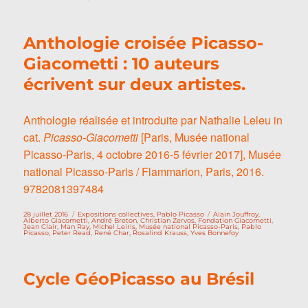
Anthologie croisée Picasso-
Giacometti : 10 auteurs
écrivent sur deux artistes.
Anthologie réalisée et introduite par Nathalie Leleu in
cat.
Picasso-Giacometti
[Paris, Musée national
Picasso-Paris, 4 octobre 2016-5 février 2017], Musée
national Picasso-Paris / Flammarion, Paris, 2016.
9782081397484
Publié
Catégories
Étiquettes
28 juillet 2016
Expositions collectives
,
Pablo Picasso
Alain Jouffroy
,
le
Alberto Giacometti
,
André Breton
,
Christian Zervos
,
Fondation Giacometti
,
Jean Clair
,
Man Ray
,
Michel Leiris
,
Musée national Picasso-Paris
,
Pablo
Picasso
,
Peter Read
,
René Char
,
Rosalind Krauss
,
Yves Bonnefoy
Cycle GéoPicasso au Brésil