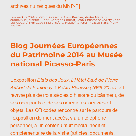
archives numériques du MNP-P]
Publié
Catégories
Étiquettes
1 novembre 2014
Pablo Picasso
Alain Resnais
,
André Malraux
,
le
audiovisuel
,
cinema
,
Henri-Georges Clouzot
,
Jean-Christophe Averty
,
Jean-
Luc Godard
,
Ken Loach
,
Multimédia
,
Musée national Picasso-Paris
,
Nelly
Kaplan
Blog Journées Européennes
du Patrimoine 2014 au Musée
national Picasso-Paris
L’exposition
Etats des lieux. L’Hôtel Salé de Pierre
Aubert de Fontenay à Pablo Picasso (1656-2014)
fait
revivre plus de trois siècles d’histoire du bâtiment, de
ses occupants et de ses ornements, oeuvres et
objets. Les QR codes rencontré sur le parcours de
l’exposition donnent accès, via un téléphone
personnel, à un contenu multimédia inédit et
complémentaire de la visite (articles, documents,