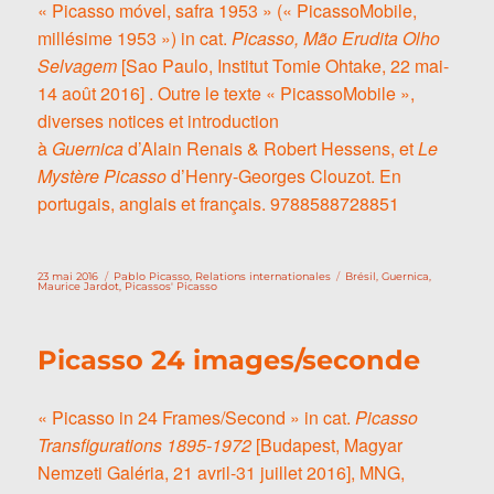
« Picasso móvel, safra 1953 » (« PicassoMobile,
millésime 1953 ») in cat.
Picasso, Mão Erudita Olho
Selvagem
[Sao Paulo, Institut Tomie Ohtake, 22 mai-
14 août 2016] . Outre le texte « PicassoMobile »,
diverses notices et introduction
à
Guernica
d’Alain Renais & Robert Hessens, et
Le
Mystère Picasso
d’Henry-Georges Clouzot. En
portugais, anglais et français. 9788588728851
Publié
Catégories
Étiquettes
23 mai 2016
Pablo Picasso
,
Relations internationales
Brésil
,
Guernica
,
le
Maurice Jardot
,
Picassos' Picasso
Picasso 24 images/seconde
« Picasso in 24 Frames/Second » in cat.
Picasso
Transfigurations 1895-1972
[Budapest, Magyar
Nemzeti Galéria, 21 avril-31 juillet 2016], MNG,