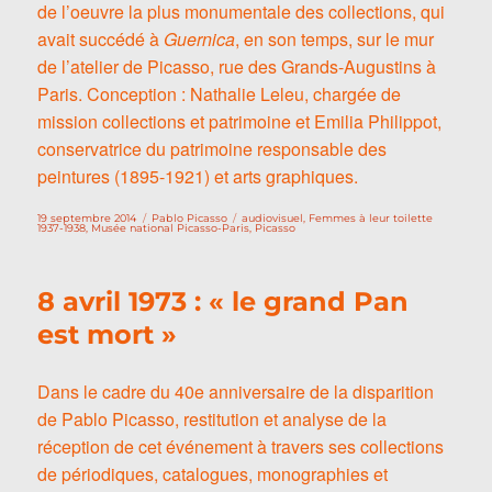
de l’oeuvre la plus monumentale des collections, qui
avait succédé à
Guernica
, en son temps, sur le mur
de l’atelier de Picasso, rue des Grands-Augustins à
Paris. Conception : Nathalie Leleu, chargée de
mission collections et patrimoine et Emilia Philippot,
conservatrice du patrimoine responsable des
peintures (1895-1921) et arts graphiques.
Publié
Catégories
Étiquettes
19 septembre 2014
Pablo Picasso
audiovisuel
,
Femmes à leur toilette
le
1937-1938
,
Musée national Picasso-Paris
,
Picasso
8 avril 1973 : « le grand Pan
est mort »
Dans le cadre du 40e anniversaire de la disparition
de Pablo Picasso, restitution et analyse de la
réception de cet événement à travers ses collections
de périodiques, catalogues, monographies et