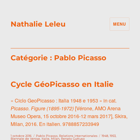
Nathalie Leleu
MENU
Catégorie :
Pablo Picasso
Cycle GéoPicasso en Italie
« Ciclo GeoPicasso : Italia 1948 e 1953 » in cat.
Picasso. Figure (1895-1972)
[Vérone, AMO Arena
Museo Opera, 15 octobre 2016-12 mars 2017], Skira,
Milan, 2016. En italien. 9788857233949
Publié
Catégories
Étiquettes
1 octobre 2016
Pablo Picasso
,
Relations internationales
1948
,
1953
,
le
Biennale de Venise
,
Italie
,
Milan
,
Renato Guttuso