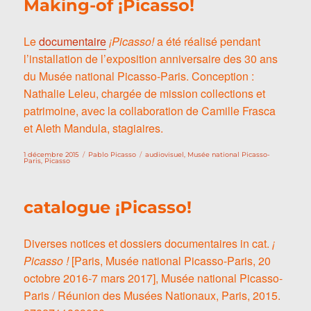
Making-of ¡Picasso!
Le
documentaire
¡Picasso!
a été réalisé pendant
l’installation de l’exposition anniversaire des 30 ans
du Musée national Picasso-Paris. Conception :
Nathalie Leleu, chargée de mission collections et
patrimoine, avec la collaboration de Camille Frasca
et Aleth Mandula, stagiaires.
Publié
Catégories
Étiquettes
1 décembre 2015
Pablo Picasso
audiovisuel
,
Musée national Picasso-
le
Paris
,
Picasso
catalogue ¡Picasso!
Diverses notices et dossiers documentaires in cat.
¡
Picasso !
[Paris, Musée national Picasso-Paris, 20
octobre 2016-7 mars 2017], Musée national Picasso-
Paris / Réunion des Musées Nationaux, Paris, 2015.