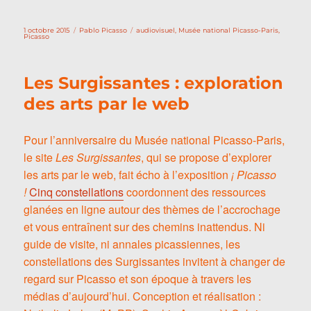
Publié
Catégories
Étiquettes
1 octobre 2015
Pablo Picasso
audiovisuel
,
Musée national Picasso-Paris
,
le
Picasso
Les Surgissantes : exploration
des arts par le web
Pour l’anniversaire du Musée national Picasso-Paris,
le site
Les Surgissantes
, qui se propose d’explorer
les arts par le web, fait écho à l’exposition
¡ Picasso
!
Cinq constellations
coordonnent des ressources
glanées en ligne autour des thèmes de l’accrochage
et vous entraînent sur des chemins inattendus. Ni
guide de visite, ni annales picassiennes, les
constellations des Surgissantes invitent à changer de
regard sur Picasso et son époque à travers les
médias d’aujourd’hui. Conception et réalisation :