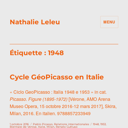
Nathalie Leleu
MENU
Étiquette :
1948
Cycle GéoPicasso en Italie
« Ciclo GeoPicasso : Italia 1948 e 1953 » in cat.
Picasso. Figure (1895-1972)
[Vérone, AMO Arena
Museo Opera, 15 octobre 2016-12 mars 2017], Skira,
Milan, 2016. En italien. 9788857233949
Publié
Catégories
Étiquettes
1 octobre 2016
Pablo Picasso
,
Relations internationales
1948
,
1953
,
le
Biennale de Venise
,
Italie
,
Milan
,
Renato Guttuso