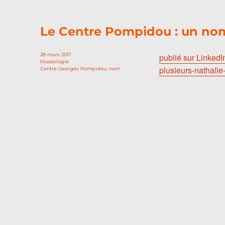
Le Centre Pompidou : un nom
Publié
28 mars 2017
publié sur LinkedI
le
Catégories
Muséologie
plusieurs-nathalie-
Étiquettes
Centre Georges Pompidou
,
nom