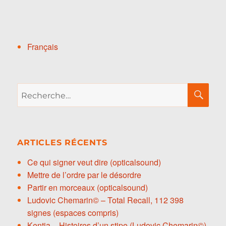
Français
Recherche
RE
pour :
ARTICLES RÉCENTS
Ce qui signer veut dire (opticalsound)
Mettre de l’ordre par le désordre
Partir en morceaux (opticalsound)
Ludovic Chemarin© – Total Recall, 112 398
signes (espaces compris)
Kentia – Histoires d’un stipe (Ludovic Chemarin©)