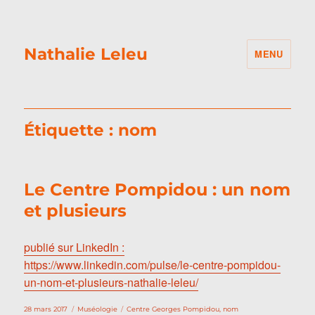
Nathalie Leleu
MENU
Étiquette :
nom
Le Centre Pompidou : un nom
et plusieurs
publié sur LinkedIn :
https://www.linkedin.com/pulse/le-centre-pompidou-
un-nom-et-plusieurs-nathalie-leleu/
Publié
Catégories
Étiquettes
28 mars 2017
Muséologie
Centre Georges Pompidou
,
nom
le