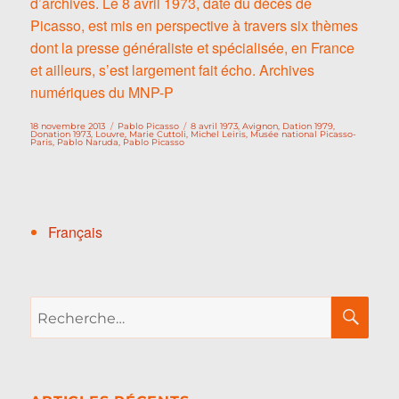
d’archives. Le 8 avril 1973, date du décès de
Picasso, est mis en perspective à travers six thèmes
dont la presse généraliste et spécialisée, en France
et ailleurs, s’est largement fait écho. Archives
numériques du MNP-P
Publié
Catégories
Étiquettes
18 novembre 2013
Pablo Picasso
8 avril 1973
,
Avignon
,
Dation 1979
,
le
Donation 1973
,
Louvre
,
Marie Cuttoli
,
Michel Leiris
,
Musée national Picasso-
Paris
,
Pablo Naruda
,
Pablo Picasso
Français
Recherche
RE
pour :