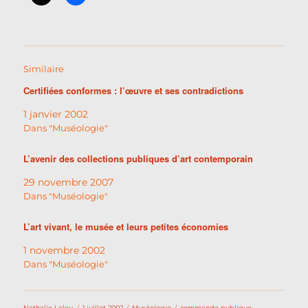
Similaire
Certifiées conformes : l’œuvre et ses contradictions
1 janvier 2002
Dans "Muséologie"
L’avenir des collections publiques d’art contemporain
29 novembre 2007
Dans "Muséologie"
L’art vivant, le musée et leurs petites économies
1 novembre 2002
Dans "Muséologie"
Auteur
Publié
Catégories
Étiquettes
Nathalie Leleu
1 juillet 2002
Muséologie
commande publique
,