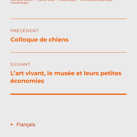
le
muséologie
Navigation
PRÉCÉDENT
de
Colloque de chiens
Publication
l’article
précédente :
SUIVANT
L’art vivant, le musée et leurs petites
Publication
économies
suivante :
Français