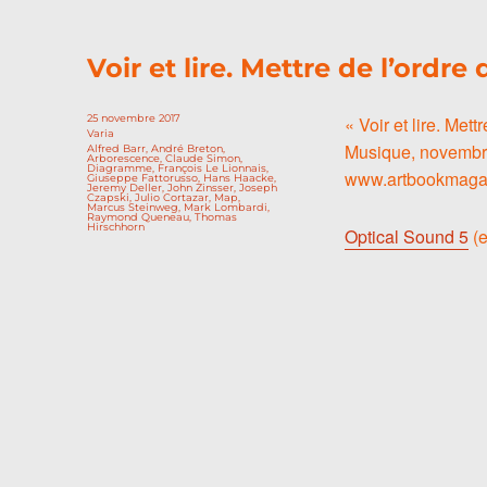
Voir et lire. Mettre de l’ordre 
Publié
25 novembre 2017
« Voir et lire. Mettr
le
Catégories
Varia
Musique, novembr
Étiquettes
Alfred Barr
,
André Breton
,
Arborescence
,
Claude Simon
,
Diagramme
,
François Le Lionnais
,
www.artbookmaga
Giuseppe Fattorusso
,
Hans Haacke
,
Jeremy Deller
,
John Zinsser
,
Joseph
Czapski
,
Julio Cortazar
,
Map
,
Marcus Steinweg
,
Mark Lombardi
,
Raymond Queneau
,
Thomas
Hirschhorn
Optical Sound 5
(e