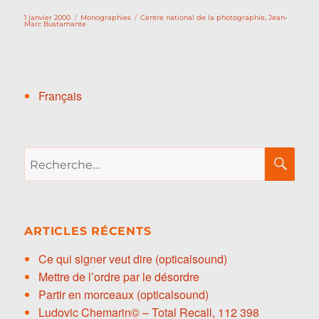
Publié
Catégories
Étiquettes
1 janvier 2000
Monographies
Centre national de la photographie
,
Jean-
le
Marc Bustamante
Français
Recherche
RE
pour :
ARTICLES RÉCENTS
Ce qui signer veut dire (opticalsound)
Mettre de l’ordre par le désordre
Partir en morceaux (opticalsound)
Ludovic Chemarin© – Total Recall, 112 398