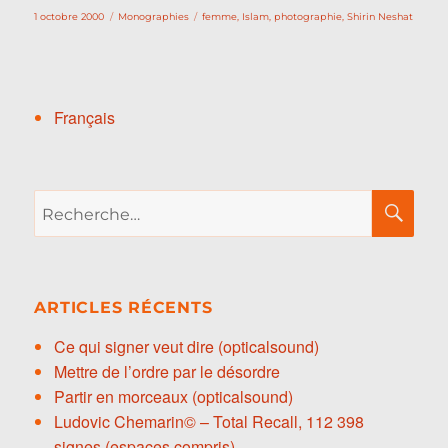
Publié
Catégories
Étiquettes
1 octobre 2000
Monographies
femme
,
Islam
,
photographie
,
Shirin Neshat
le
Français
Recherche
RE
pour :
ARTICLES RÉCENTS
Ce qui signer veut dire (opticalsound)
Mettre de l’ordre par le désordre
Partir en morceaux (opticalsound)
Ludovic Chemarin© – Total Recall, 112 398
signes (espaces compris)