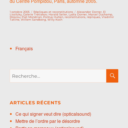
du Centre Pompidou, Paris, automne 2005.
Publié
Catégories
Étiquettes
1 octobre 2005
Répliques et reconstitutions
Alexander Dorner
,
El
le
Lissitzky
,
Galerie Tretiakov
,
Harald Seiler
,
Lydia Dorner
,
Marcel Duchamp
,
Moscou
,
Piet Mondrian
,
Pontus Hulten
,
reconstitutions
,
répliques
,
Vladimir
Tatline
,
Willem Sandberg
,
Willy Koch
Français
Recherche
RE
pour :
ARTICLES RÉCENTS
Ce qui signer veut dire (opticalsound)
Mettre de l’ordre par le désordre