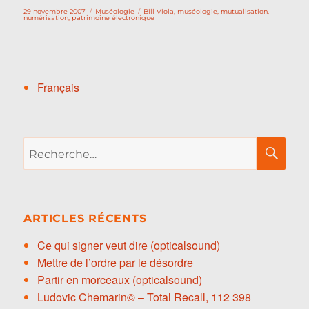
Publié
Catégories
Étiquettes
29 novembre 2007
Muséologie
Bill Viola
,
muséologie
,
mutualisation
,
le
numérisation
,
patrimoine électronique
Français
Recherche
RE
pour :
ARTICLES RÉCENTS
Ce qui signer veut dire (opticalsound)
Mettre de l’ordre par le désordre
Partir en morceaux (opticalsound)
Ludovic Chemarin© – Total Recall, 112 398