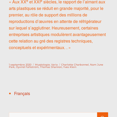
e
e
« Aux XX
et XXI
siècles, le rapport de l’aimant aux
arts plastiques se réduit en grande majorité, pour le
premier, au rôle de support des millions de
reproductions d’œuvres en attente de réfrigérateur
sur lequel s’agglutiner. Heureusement, certaines
entreprises artistiques modulèrent avantageusement
cette relation au gré des registres techniques,
conceptuels et expérimentaux. . »
Publié
Catégories
Étiquettes
1 septembre 2020
Muséologie
,
Varia
Charlotte Charbonnel
,
Nam June
le
Paik
,
Öyvind Fahlström
,
Thomas Shannon
,
Yves Klein
Français
Recherche
RE