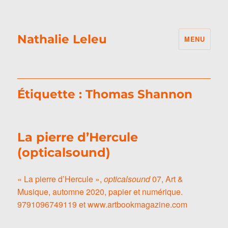
Nathalie Leleu
MENU
Étiquette :
Thomas Shannon
La pierre d’Hercule
(opticalsound)
« La pierre d’Hercule »,
opticalsound
07, Art &
Musique, automne 2020, papier et numérique.
9791096749119 et www.artbookmagazine.com