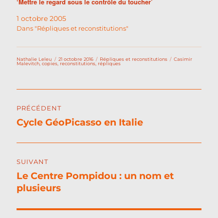
‘Mettre le regard sous le contrôle du toucher’
1 octobre 2005
Dans "Répliques et reconstitutions"
Auteur
Publié
Catégories
Étiquettes
Nathalie Leleu
21 octobre 2016
Répliques et reconstitutions
Casimir
le
Malevitch
,
copies
,
reconstitutions
,
répliques
Navigation
PRÉCÉDENT
de
Cycle GéoPicasso en Italie
Publication
l’article
précédente :
SUIVANT
Le Centre Pompidou : un nom et
Publication
plusieurs
suivante :