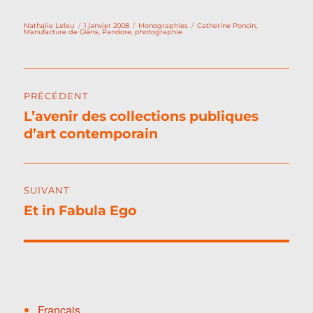
Auteur
Publié
Catégories
Étiquettes
Nathalie Leleu
1 janvier 2008
Monographies
Catherine Poncin
,
le
Manufacture de Giens
,
Pandore
,
photographie
Navigation
PRÉCÉDENT
de
L’avenir des collections publiques
Publication
l’article
d’art contemporain
précédente :
SUIVANT
Et in Fabula Ego
Publication
suivante :
Français