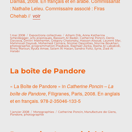
Damas, 2008. En français et en arabe. Commissariat
: Nathalie Leleu. Commissaire associé : Firas
Chehab //
voir
Publié
Catégories
Étiquettes
1 mai 2008
Expositions collectives
Aiham Dib
,
Anna Katharina
le
Scheidegger
,
arts plastiques
,
Bassam Al Bader
,
Catherine Poncin
,
Denis
Darzacq
,
Dmitri Makhamet
,
Grégory Chatonsky
,
Hassan Alsoud
,
Laurent Sfar
,
Mahmoud Dayoub
,
Mohamed Camara
,
Nicolas Descottes
,
Nisrine Boukhari
,
photographie
,
programmation Playback
,
Raphaël Zarka
,
Rasha Al Lababidi
,
Rima Maroun
,
Ryuta Amae
,
Salam Al Hasan
,
Sandra Foltz
,
Syrie
,
Ziad Al
Halabi
La boîte de Pandore
« La Boîte de Pandore » in
Catherine Poncin – La
boîte de Pandore
, Filigranes, Paris, 2008. En anglais
et en français. 978-2-35046-133-5
Publié
Catégories
Étiquettes
1 janvier 2008
Monographies
Catherine Poncin
,
Manufacture de Giens
,
le
Pandore
,
photographie