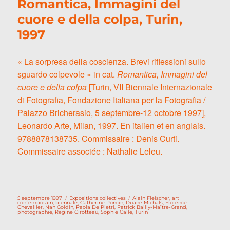
Romantica, Immagini del
cuore e della colpa, Turin,
1997
« La sorpresa della coscienza. Brevi riflessioni sullo
sguardo colpevole » in cat.
Romantica, Immagini del
cuore e della colpa
[Turin, VII Biennale Internazionale
di Fotografia, Fondazione Italiana per la Fotografia /
Palazzo Bricherasio, 5 septembre-12 octobre 1997],
Leonardo Arte, Milan, 1997. En italien et en anglais.
9788878138735. Commissaire : Denis Curti.
Commissaire associée : Nathalie Leleu.
Publié
Catégories
Étiquettes
5 septembre 1997
Expositions collectives
Alain Fleischer
,
art
le
contemporain
,
biennale
,
Catherine Poncin
,
Duane Michals
,
Florence
Chevallier
,
Nan Goldin
,
Paola De Pietri
,
Patrick Bailly-Maître-Grand
,
photographie
,
Régine Cirotteau
,
Sophie Calle
,
Turin