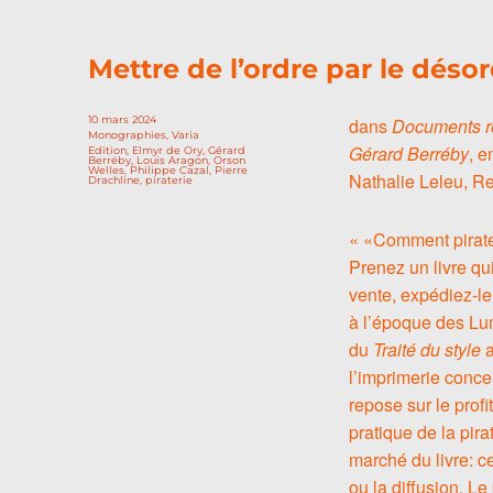
Mettre de l’ordre par le déso
Publié
10 mars 2024
dans
Documents rel
le
Catégories
Monographies
,
Varia
Gérard Berréby
, e
Étiquettes
Edition
,
Elmyr de Ory
,
Gérard
Berréby
,
Louis Aragon
,
Orson
Welles
,
Philippe Cazal
,
Pierre
Nathalie Leleu, R
Drachline
,
piraterie
« «Comment pirater
Prenez un livre qu
vente, expédiez-le
à l’époque des Lumi
du
Traité du style
a
l’imprimerie conce
repose sur le profi
pratique de la pir
marché du livre: c
ou la diffusion. Le