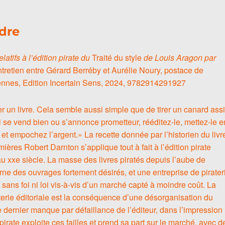
rdre
atifs à l’édition pirate du
Traité du style
de Louis Aragon par
ntretien entre Gérard Berréby et Aurélie Noury, postace de
ennes, Edition Incertain Sens, 2024, 9782914291927
 un livre. Cela semble aussi simple que de tirer un canard assi
i se vend bien ou s’annonce prometteur, rééditez-le, mettez-le e
 et empochez l’argent.» La recette donnée par l’historien du livr
ères Robert Darnton s’applique tout à fait à l’édition pirate
u xxe siècle. La masse des livres piratés depuis l’aube de
rne des ouvrages fortement désirés, et une entreprise de pirater
t sans foi ni loi vis-à-vis d’un marché capté à moindre coût. La
aterie éditoriale est la conséquence d’une désorganisation du
e dernier manque par défaillance de l’éditeur, dans l’impression
 pirate exploite ces failles et prend sa part sur le marché, avec d