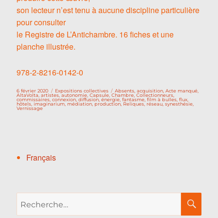
son lecteur n’est tenu à aucune discipline particulière
pour consulter
le Registre de L’Antichambre. 16 fiches et une
planche illustrée.
978-2-8216-0142-0
Publié
Catégories
Étiquettes
6 février 2020
Expositions collectives
Absents
,
acquisition
,
Acte manqué
,
le
AltaVolta
,
artistes
,
autonomie
,
Capsule
,
Chambre
,
Collectionneurs
,
commissaires
,
connexion
,
diffusion
,
énergie
,
fantasme
,
film à bulles
,
flux
,
hôtels
,
imaginarium
,
médiation
,
production
,
Reliques
,
réseau
,
synesthésie
,
Vernissage
Français
Recherche
RE
pour :