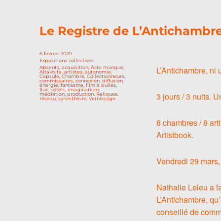
Le Registre de L’Antichambre
Publié
6 février 2020
le
Catégories
Expositions collectives
Étiquettes
Absents
,
acquisition
,
Acte manqué
,
L’Antichambre, ni 
AltaVolta
,
artistes
,
autonomie
,
Capsule
,
Chambre
,
Collectionneurs
,
commissaires
,
connexion
,
diffusion
,
énergie
,
fantasme
,
film à bulles
,
flux
,
hôtels
,
imaginarium
,
3 jours / 3 nuits.
médiation
,
production
,
Reliques
,
réseau
,
synesthésie
,
Vernissage
8 chambres / 8 art
Artistbook.
Vendredi 29 mars,
Nathalie Leleu a fa
L’Antichambre, qu’
conseillé de comme