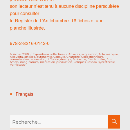
son lecteur n’est tenu à aucune discipline particulière
pour consulter
le Registre de L’Antichambre. 16 fiches et une
planche illustrée.
978-2-8216-0142-0
Publié
Catégories
Étiquettes
6 février 2020
Expositions collectives
Absents
,
acquisition
,
Acte manqué
,
le
AltaVolta
,
artistes
,
autonomie
,
Capsule
,
Chambre
,
Collectionneurs
,
commissaires
,
connexion
,
diffusion
,
énergie
,
fantasme
,
film à bulles
,
flux
,
hôtels
,
imaginarium
,
médiation
,
production
,
Reliques
,
réseau
,
synesthésie
,
Vernissage
Français
Recherche
RE
pour :